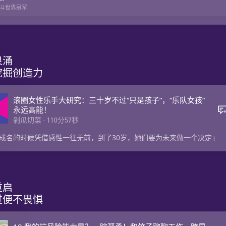
斗世界冠军
涌

挖掘创造力
滚圈女性乐手大研究：三十岁不过“只是孩子”，“乐队女孩”
永远高能！
剁瓜切菜
·
110
分
57
秒
成名的时候凭借感性一往无前，到了30岁，她们要为未来做一个决定」
启

过便不畏惧