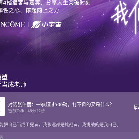
塑

手当成老师
对话张伟丽：一拳超过500磅，打不倒的又是什么？
智族Talk
·
48
分
29
秒
能把自己当成卫冕者，我永远都是挑战者，我挑战的是我自己」
丽