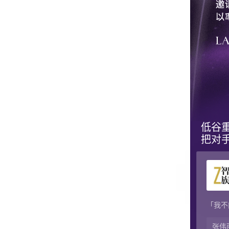
低谷重
把对
「我不
张伟