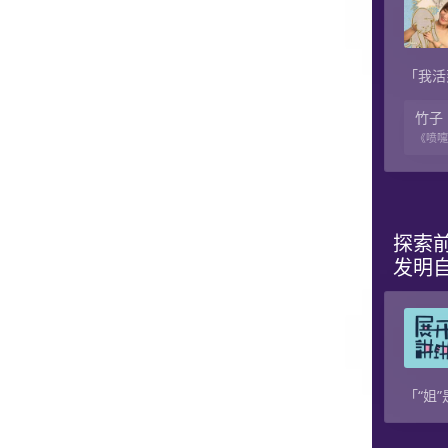
「我活
竹子
《喷嚏
探索前
发明
「“姐