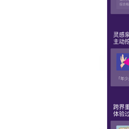
综合格
灵感泉
主动
「年少
跨界重
体验