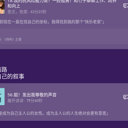
18.我的抗风险能力是？一腔孤勇！和竹子聊聊工作、跨界
和向上
思文，败类
·
63
分
23
秒
到现在一直在找自己的坐标，我得找到我的那个“快乐老家”」
》《嗨咻》主播
路

自己的叙事
56.姐！发出我尊敬的声音
展开讲讲
·
79
分
40
秒
”是成为自己主人公的女性。成为主人公的人生绝对会更有意思」