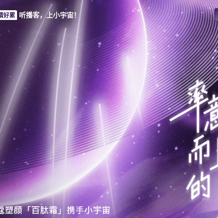
勤路上
听播客，上小宇宙！
睛好累