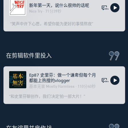
新年第一天，说什么很帅的话呢
99+
Nice Try
·
71
分
39
秒
 “笑声中许下心愿，希望你能为更好的事情熬夜”
在剪辑软件里投入
Ep87 史里芬：做一个谦卑但每个月
都能上热搜的vlogger
99+
基本无害 Mostly Harmless
·
110
分
40
秒
“和史里芬聊创作，我们‘决定’拍一部大片！”