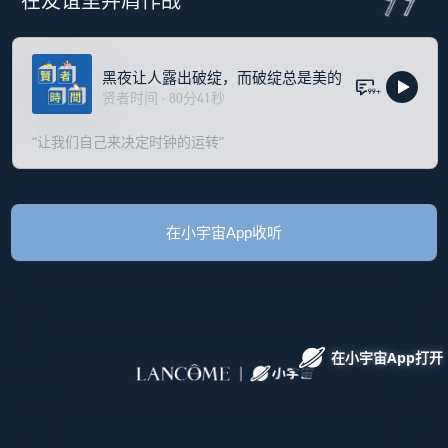
在友谊里并肩作战 
黑夜让人露出破绽，而破绽总是美的
99+
贤者时间
·
80
分
41
秒
“让我们自己来决定时钟的运转”
在小宇宙App
收听
在小宇宙App打开
在小宇宙App打开