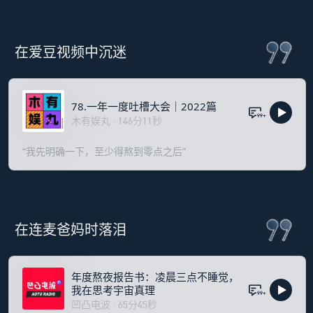
在爱豆视频中沉迷
78.一年一度吐槽大会｜2022篇
99+
木有娱丸
·
146
分
11
秒
“我先明确一下，至少得熬到零点之后”
在连麦爸妈时落泪
年度熬夜报告书：凌晨三点不睡觉，
我在思考宇宙真理
99+
凹凸电波
·
65
分
45
秒