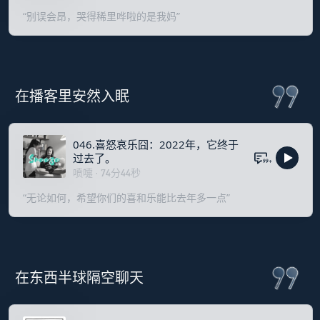
“别误会昂，哭得稀里哗啦的是我妈”
在播客里安然入眠
046.喜怒哀乐囧：2022年，它终于
过去了。
99+
喷嚏
·
74
分
44
秒
“无论如何，希望你们的喜和乐能比去年多一点”
在东西半球隔空聊天