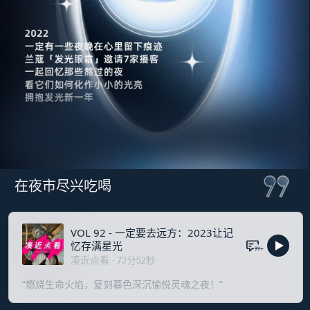
在夜市尽兴吃喝
VOL 92 - 一定要去远方：2023让记
忆存满星光
99+
凑近点看
·
73
分
52
秒
“燃烧生命火焰，复刻暮色深沉愉悦灵魂之夜！”